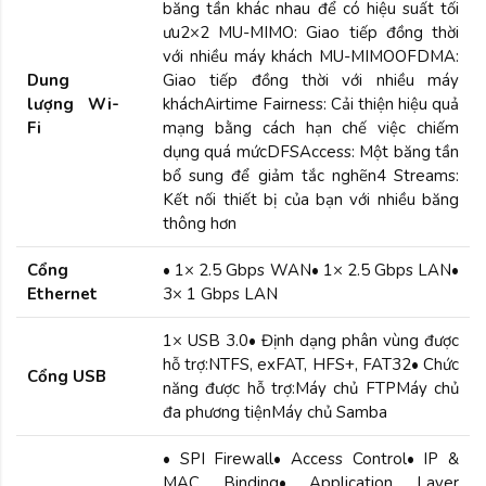
băng tần khác nhau để có hiệu suất tối
ưu2×2 MU-MIMO: Giao tiếp đồng thời
với nhiều máy khách MU-MIMOOFDMA:
Dung
Giao tiếp đồng thời với nhiều máy
lượng Wi-
kháchAirtime Fairness: Cải thiện hiệu quả
Fi
mạng bằng cách hạn chế việc chiếm
dụng quá mứcDFSAccess: Một băng tần
bổ sung để giảm tắc nghẽn4 Streams:
Kết nối thiết bị của bạn với nhiều băng
thông hơn
Cổng
• 1× 2.5 Gbps WAN• 1× 2.5 Gbps LAN•
Ethernet
3× 1 Gbps LAN
1× USB 3.0• Định dạng phân vùng được
hỗ trợ:NTFS, exFAT, HFS+, FAT32• Chức
Cổng USB
năng được hỗ trợ:Máy chủ FTPMáy chủ
đa phương tiệnMáy chủ Samba
• SPI Firewall• Access Control• IP &
MAC Binding• Application Layer