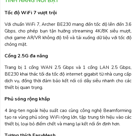
TÍNH NĂNG NỔI BẬT
Tốc độ WiFi 7 vượt trội
Với chuẩn WiFi 7, Archer BE230 mang đến tốc độ lên đến 3.6
Gbps, cho phép bạn tận hưởng streaming 4K/8K siêu mượt,
chơi game AR/VR không độ trễ và tải xuống dữ liệu với tốc độ
chóng mặt.
Cổng 2.5G đa năng
Trang bị 1 cổng WAN 2.5 Gbps và 1 cổng LAN 2.5 Gbps,
BE230 khai thác tối đa tốc độ internet gigabit từ nhà cung cấp
dịch vụ, đồng thời đảm bảo kết nối có dây siêu nhanh cho các
thiết bị quan trọng.
Phủ sóng rộng khắp
4 ăng-ten ngoài hiệu suất cao cùng công nghệ Beamforming
tạo ra vùng phủ sóng WiFi rộng lớn, tập trung tín hiệu vào các
thiết bị, loại bỏ điểm chết và mang lại kết nối ổn định hơn.
Tương thích EasyMesh