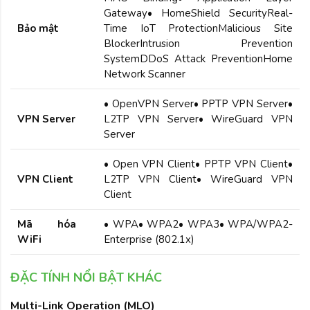
Gateway• HomeShield SecurityReal-
Bảo mật
Time IoT ProtectionMalicious Site
BlockerIntrusion Prevention
SystemDDoS Attack PreventionHome
Network Scanner
• OpenVPN Server• PPTP VPN Server•
VPN Server
L2TP VPN Server• WireGuard VPN
Server
• Open VPN Client• PPTP VPN Client•
VPN Client
L2TP VPN Client• WireGuard VPN
Client
Mã hóa
• WPA• WPA2• WPA3• WPA/WPA2-
WiFi
Enterprise (802.1x)
ĐẶC TÍNH NỔI BẬT KHÁC
Multi-Link Operation (MLO)