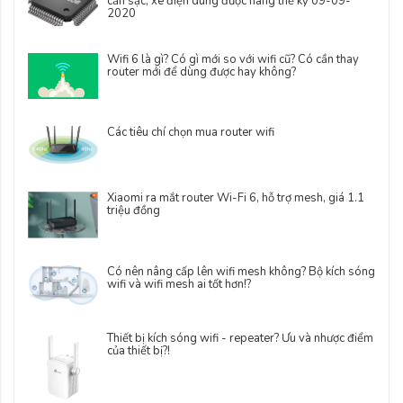
cần sạc, xe điện dùng được hàng thế kỷ 09-09-
2020
Wifi 6 là gì? Có gì mới so với wifi cũ? Có cần thay
router mới để dùng được hay không?
Các tiêu chí chọn mua router wifi
Xiaomi ra mắt router Wi-Fi 6, hỗ trợ mesh, giá 1.1
triệu đồng
Có nên nâng cấp lên wifi mesh không? Bộ kích sóng
wifi và wifi mesh ai tốt hơn!?
Thiết bị kích sóng wifi - repeater? Ưu và nhược điểm
của thiết bị?!