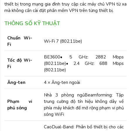
thiết bị trong mạng gia đình truy cập các máy chủ VPN từ xa
mà không cần cài đặt phần mềm VPN trên từng thiết bị.
THÔNG SỐ KỸ THUẬT
Chuẩn Wi-
Wi-Fi 7 (802.11be)
Fi
BE3600• 5 GHz: 2882 Mbps
Tốc độ Wi-
(802.11be)• 2.4 GHz: 688 Mbps
Fi
(802.11be)
Ăng-ten
4 × Ăng-ten ngoài
Nhà 3 phòng ngủBeamforming: Tập
Phạm vi
trung cường độ tín hiệu không dây về
phủ sóng
phía máy khách để mở rộng phạm vi phủ
sóng WiFi
CaoDual-Band: Phân bổ thiết bị cho các