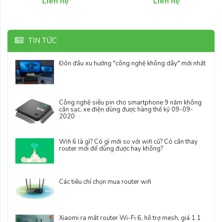
Liên hệ
Liên hệ
HC35W45R3
HC35W43R3
TIN TỨC
Đón đầu xu hướng "công nghệ không dây" mới nhất
Công nghệ siêu pin cho smartphone 9 năm không
cần sạc, xe điện dùng được hàng thế kỷ 09-09-
2020
Wifi 6 là gì? Có gì mới so với wifi cũ? Có cần thay
router mới để dùng được hay không?
Các tiêu chí chọn mua router wifi
Xiaomi ra mắt router Wi-Fi 6, hỗ trợ mesh, giá 1.1